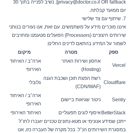
privacy@doctor.co.il
OR fallback]. נשיב לפנייה בתוך 30
יום ממועד קבלתה.
7. שיתוף עם צד שלישי
איננו מוכרים מידע על משתמשים. עם זאת, אנו נעזרים בנותני
שירותים חיצוניים (Processors) הפועלים מטעמנו ומחויבים
לשמור על המידע בהתאם לדינים החלים:
ספק
מטרה
מיקום
אחסון ושירות האתר
ארה"ב / האיחוד
Vercel
(Hosting)
האירופי
רשת הפצת תוכן ושכבת הגנה
Cloudflare
גלובלי
(CDN/WAF)
ארה"ב / האיחוד
Sentry
ניטור שגיאות ביישום
האירופי
BetterStack
איסוף לוגים תפעוליים
האיחוד האירופי
ייתכן שמידע אנונימי או מטא-נתונים טכניים יועברו לחו"ל
במסגרת השירותים הנ"ל. בכל מקרה של העברה כזו, אנו