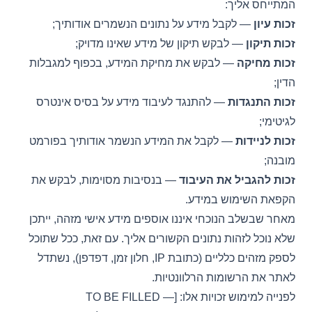
המתייחס אליך:
זכות עיון
— לקבל מידע על נתונים הנשמרים אודותיך;
זכות תיקון
— לבקש תיקון של מידע שאינו מדויק;
זכות מחיקה
— לבקש את מחיקת המידע, בכפוף למגבלות
הדין;
זכות התנגדות
— להתנגד לעיבוד מידע על בסיס אינטרס
לגיטימי;
זכות לניידות
— לקבל את המידע הנשמר אודותיך בפורמט
מובנה;
זכות להגביל את העיבוד
— בנסיבות מסוימות, לבקש את
הקפאת השימוש במידע.
מאחר שבשלב הנוכחי איננו אוספים מידע אישי מזהה, ייתכן
שלא נוכל לזהות נתונים הקשורים אליך. עם זאת, ככל שתוכל
לספק מזהים כלליים (כתובת IP, חלון זמן, דפדפן), נשתדל
לאתר את הרשומות הרלוונטיות.
לפנייה למימוש זכויות אלו: [TO BE FILLED —