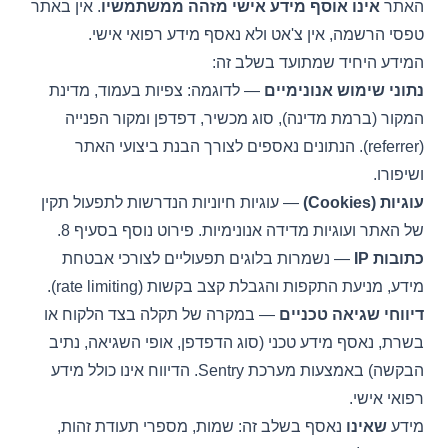
האתר
אינו אוסף מידע אישי מזהה ממשתמשיו
. אין באתר
טפסי הרשמה, אין צ'אט ולא נאסף מידע רפואי אישי.
המידע היחיד שמתועד בשלב זה:
נתוני שימוש אנונימיים
— לדוגמה: צפיות בעמוד, מדינת
המקור (ברמת מדינה), סוג מכשיר, דפדפן ומקור הפנייה
(referrer). הנתונים נאספים לצורך הבנת ביצועי האתר
ושיפורו.
עוגיות (Cookies)
— עוגיות חיוניות הנדרשות לתפעול תקין
של האתר ועוגיות מדידה אנונימיות. פירוט נוסף בסעיף 8.
כתובות IP
— נשמרות בלוגים תפעוליים לצורכי אבטחת
מידע, מניעת התקפות והגבלת קצב בקשות (rate limiting).
דיווחי שגיאה טכניים
— במקרה של תקלה בצד הלקוח או
בשרת, נאסף מידע טכני (סוג הדפדפן, אופי השגיאה, נתיב
הבקשה) באמצעות מערכת Sentry. הדיווח אינו כולל מידע
רפואי אישי.
מידע
שאינו
נאסף בשלב זה: שמות, מספרי תעודת זהות,