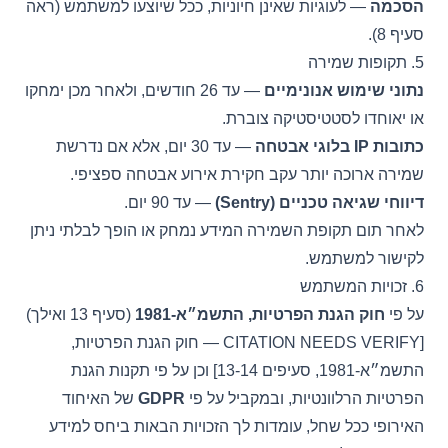
הסכמה
— לעוגיות שאינן חיוניות, ככל שיוצעו למשתמש (ראה
סעיף 8).
5. תקופות שמירה
נתוני שימוש אנונימיים
— עד 26 חודשים, ולאחר מכן ימחקו
או יאוחדו לסטטיסטיקה צוברת.
כתובות IP בלוגי אבטחה
— עד 30 יום, אלא אם נדרשת
שמירה ארוכה יותר עקב חקירת אירוע אבטחה ספציפי.
דיווחי שגיאה טכניים (Sentry)
— עד 90 יום.
לאחר תום תקופת השמירה המידע נמחק או הופך לבלתי ניתן
לקישור למשתמש.
6. זכויות המשתמש
על פי
חוק הגנת הפרטיות, התשמ״א-1981
(סעיף 13 ואילך)
[CITATION NEEDS VERIFY — חוק הגנת הפרטיות,
התשמ״א-1981, סעיפים 13-14] וכן על פי תקנות הגנת
הפרטיות הרלוונטיות, ובמקביל על פי
GDPR
של האיחוד
האירופי ככל שחל, עומדות לך הזכויות הבאות ביחס למידע